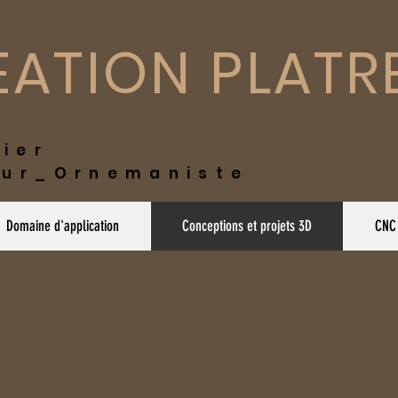
ATION PLATR
trier
ur_Ornemaniste
Domaine d'application
Conceptions et projets 3D
CNC