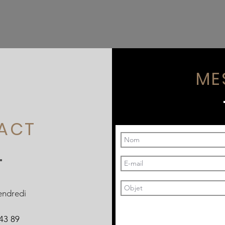
ME
ACT
endredi
43 89