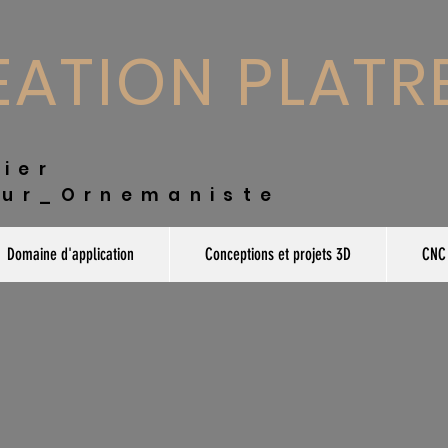
ATION PLATR
trier
ur_Ornemaniste
Domaine d'application
Conceptions et projets 3D
CNC