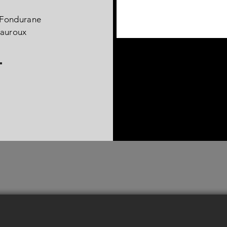
 Fondurane
auroux
l