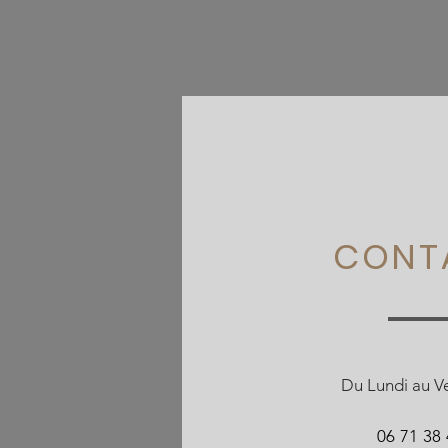
CONT
Du Lundi au V
06 71 38 