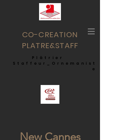
CO-CREATION
PLATRE&STAFF
Plâtrier
Staffeur_Ornemanist
e
New Cannes