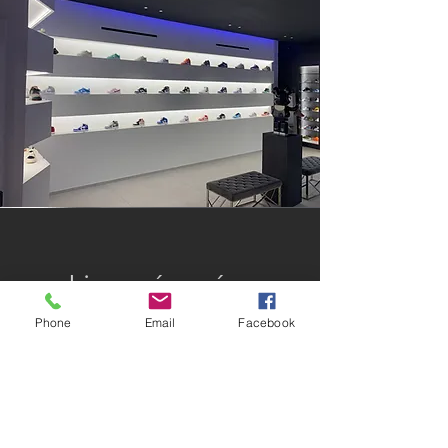
Ligne épurée
Phone
Email
Facebook
Incrustation de leds sur chaque étage
afin d'apporter luminosité et
profondeur.